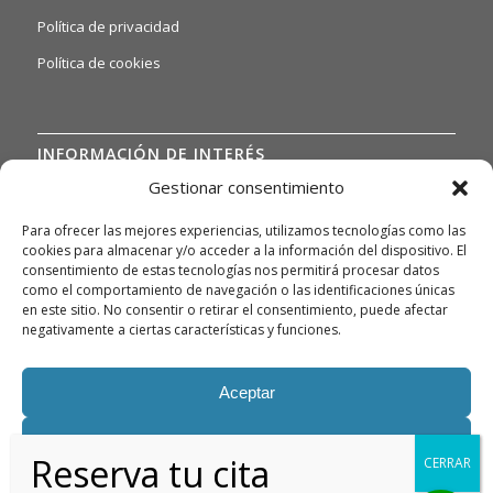
Política de privacidad
Política de cookies
INFORMACIÓN DE INTERÉS
Gestionar consentimiento
Si quiere o necesita poder acceder a nuestras hojas de
reclamaciones, solo tiene que ponerse en contacto con
Para ofrecer las mejores experiencias, utilizamos tecnologías como las
nosotros a través del siguiente email:
cookies para almacenar y/o acceder a la información del dispositivo. El
danielruizamado@hotmail.com
y te daremos información
consentimiento de estas tecnologías nos permitirá procesar datos
como el comportamiento de navegación o las identificaciones únicas
detallada.
en este sitio. No consentir o retirar el consentimiento, puede afectar
Asimismo, si necesita gestionar algún tipo de queja, deberá
negativamente a ciertas características y funciones.
enviarnos un correo electrónico a la misma dirección
danielruizamado@hotmail.com
para poder atenderla con la
Aceptar
máxima celeridad posible.
Denegar
Ver preferencias