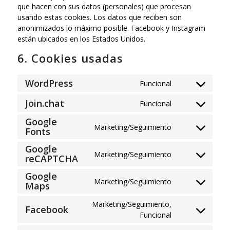
que hacen con sus datos (personales) que procesan
usando estas cookies. Los datos que reciben son
anonimizados lo máximo posible. Facebook y Instagram
están ubicados en los Estados Unidos.
6. Cookies usadas
WordPress
Funcional
Consent
to
Join.chat
Funcional
Consent
service
to
Google
wordpress
Marketing/Seguimiento
service
Fonts
Consent
join.chat
to
Google
service
Marketing/Seguimiento
reCAPTCHA
Consent
google-
to
Google
fonts
service
Marketing/Seguimiento
Maps
Consent
google-
to
recaptcha
Marketing/Seguimiento,
service
Facebook
Consent
Funcional
google-
to
maps