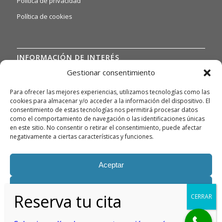
Política de privacidad
Política de cookies
INFORMACIÓN DE INTERÉS
Gestionar consentimiento
Si quiere o necesita poder acceder a nuestras hojas de
reclamaciones, solo tiene que ponerse en contacto con
Para ofrecer las mejores experiencias, utilizamos tecnologías como las
nosotros a través del siguiente email:
cookies para almacenar y/o acceder a la información del dispositivo. El
danielruizamado@hotmail.com
y te daremos información
consentimiento de estas tecnologías nos permitirá procesar datos
como el comportamiento de navegación o las identificaciones únicas
detallada.
en este sitio. No consentir o retirar el consentimiento, puede afectar
Asimismo, si necesita gestionar algún tipo de queja, deberá
negativamente a ciertas características y funciones.
enviarnos un correo electrónico a la misma dirección
danielruizamado@hotmail.com
para poder atenderla con la
Aceptar
máxima celeridad posible.
Denegar
Ver preferencias