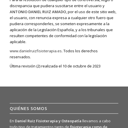
discrepancia que pudiera suscitarse entre el usuario y
ANTONIO DANIEL RUIZ AMADO
, por el uso de este sitio web,
el usuario, con renuncia expresa a cualquier otro fuero que
pudiera corresponderles, se someten expresamente a la
aplicación de la Legislación Española, y a los tribunales que
resulten competentes de conformidad con la legislación
aplicable.
www.danielruizfisioterapia.es
. Todos los derechos
reservados.
Última revisión (2) realizada el 10 de octubre de 2023
QUIÉNES SOMOS
En
Daniel Ruiz Fisioterapia y Osteopatía
llevamos a cabo
todo tipo de tratamientos tanto de
fisioterapia como de